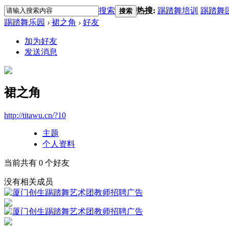
搜索
热搜:
踢踏舞培训
踢踏舞
搜索
踢踏舞乐园
›
裙之角
›
好友
加为好友
发送消息
裙之角
http://titawu.cn/?10
主题
个人资料
当前共有
0
个好友
没有相关成员