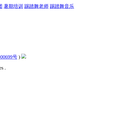
团
暑期培训
踢踏舞老师
踢踏舞音乐
00699号
)
s .